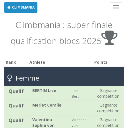
CLIMBMANIA
Toggl
naviga
Climbmania : super finale
qualification blocs 2025
Rank
Athlete
Points
Femme
Qualif
BERTIN Lise
Gagnante
Lise
compétition
Bertin
Qualif
Merlet Coralie
Gagnante
compétition
Qualif
Valentina
Gagnante
Valentina
Sophia von
compétition
von